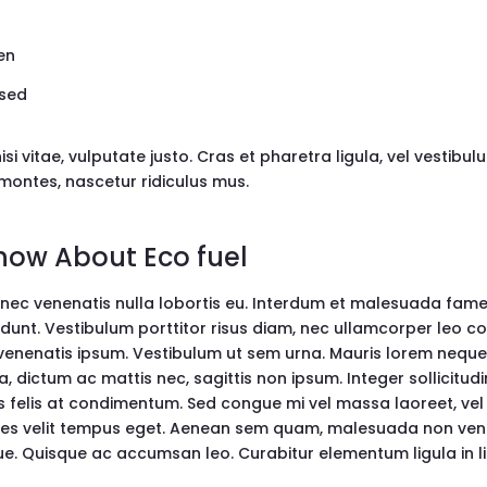
ien
 sed
isi vitae, vulputate justo. Cras et pharetra ligula, vel vestib
montes, nascetur ridiculus mus.
Know About Eco fuel
 nec venenatis nulla lobortis eu. Interdum et malesuada fame
idunt. Vestibulum porttitor risus diam, nec ullamcorper leo c
es venenatis ipsum. Vestibulum ut sem urna. Mauris lorem neque
a, dictum ac mattis nec, sagittis non ipsum. Integer sollicitudin
s felis at condimentum. Sed congue mi vel massa laoreet, vel la
dales velit tempus eget. Aenean sem quam, malesuada non ve
ue. Quisque ac accumsan leo. Curabitur elementum ligula in l