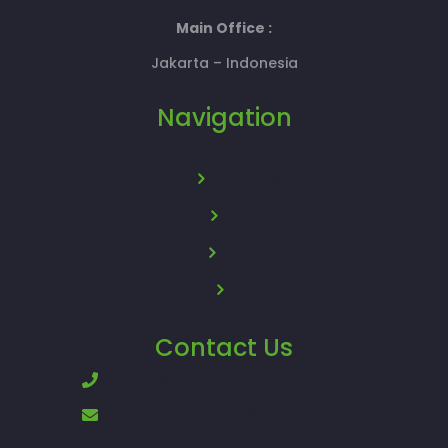
Main Office :
Jakarta – Indonesia
Navigation
About Us
News
Policy
FAQ
Contact Us
+62896-8200-8200
support.otopods@sunterra.com