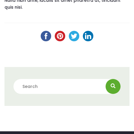
Nulla nibh ante, iaculis sit amet pharetra at, tincidunt
quis nisi.