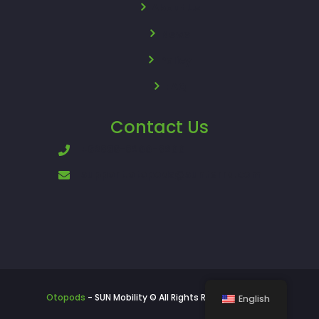
About Us
News
Policy
FAQ
Contact Us
+62896-8200-8200
support.otopods@sunterra.com
Otopods
- SUN Mobility © All Rights Reserved - 2024
English