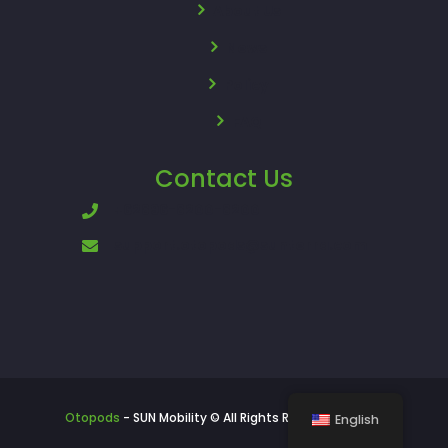
About Us
News
Policy
FAQ
Contact Us
+62896-8200-8200
support.otopods@sunterra.com
Otopods
- SUN Mobility © All Rights Reserved - 2024
English