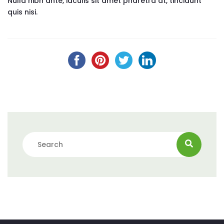
Nulla nibh ante, iaculis sit amet pharetra at, tincidunt
quis nisi.