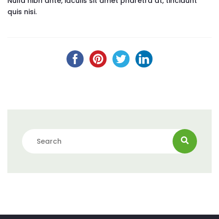
Nulla nibh ante, iaculis sit amet pharetra at, tincidunt
quis nisi.