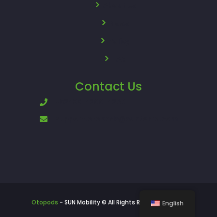
About Us
News
Policy
FAQ
Contact Us
+62896-8200-8200
support.otopods@sunterra.com
Otopods
- SUN Mobility © All Rights Reserved - 2024
English